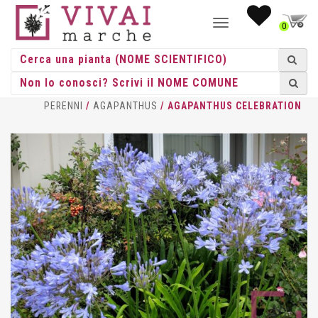
NAVIGAZIONE
0
TOGGLE
HOME
/
ERBACEE
/
ERBACEE
PERENNI
/
AGAPANTHUS
/ AGAPANTHUS CELEBRATION