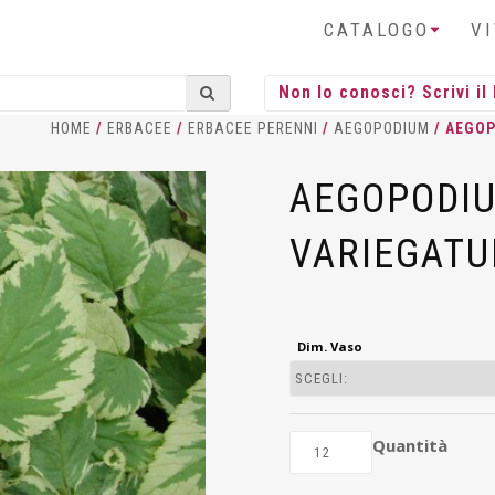
CATALOGO
V
HOME
/
ERBACEE
/
ERBACEE PERENNI
/
AEGOPODIUM
/ AEGO
AEGOPODI
VARIEGATU
Dim. Vaso
Quantità