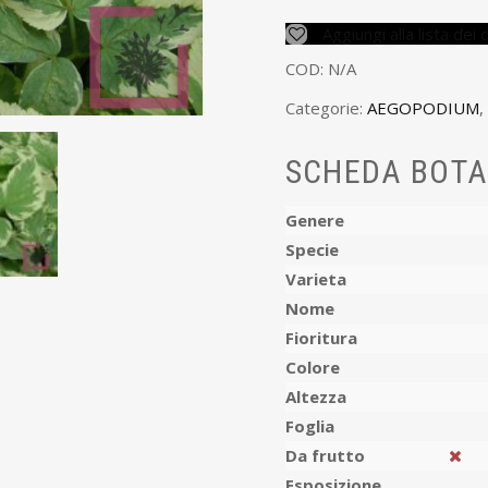
Aggiungi alla lista dei 
COD:
N/A
Categorie:
AEGOPODIUM
,
SCHEDA BOTA
Genere
Specie
Varieta
Nome
Fioritura
Colore
Altezza
Foglia
Da frutto
Esposizione