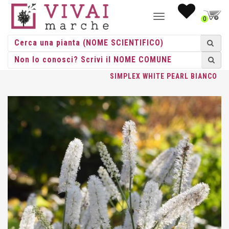
NAVIGAZIONE
0
TOGGLE
HOME
/
ERBACEE
/
ERBACEE PERENNI
/
ACTAEA
/ ACTAEA
SIMPLEX WHITE PEARL BIANCO