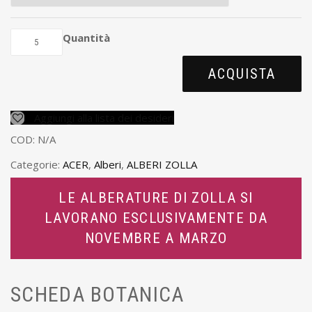
Quantità
ACQUISTA
Aggiungi alla lista dei desideri
COD:
N/A
Categorie:
ACER
,
Alberi
,
ALBERI ZOLLA
LE ALBERATURE DI ZOLLA SI
LAVORANO ESCLUSIVAMENTE DA
NOVEMBRE A MARZO
SCHEDA BOTANICA