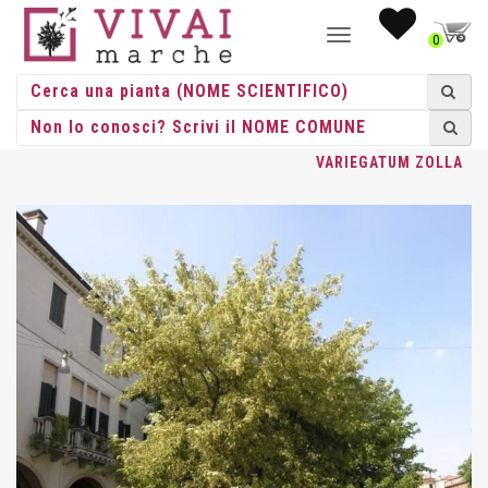
NAVIGAZIONE
0
TOGGLE
HOME
/
ALBERI
/
ALBERI ZOLLA
/
ACER
/ ACER NEGUNDO
VARIEGATUM ZOLLA