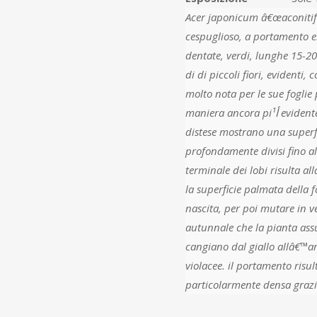
Acer japonicum â€œaconitifoliumâ€‌ أ¨ un albero o 
cespuglioso, a portamento es
dentate, verdi, lunghe 15-2
di di piccoli fiori, evidenti, color rosso 
molto nota per le sue foglie p
maniera ancora piأ¹ evidente rispetto agli altri aceri della sua specie, e una volta
distese mostrano una super
profondamente divisi fino al
terminale dei lobi risulta allargata e se
la superficie palmata della f
nascita, per poi mutare in verde in
autunnale che la pianta assume lâ€™aspetto p
cangiano dal giallo allâ€™ar
violacee. il portamento risul
particolarmente densa grazie