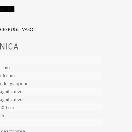
desideri
CESPUGLI VASO
NICA
nicum
tifolium
o del giappone
ignificativo
ignificativo
600 cm
ca
-mezz'ombra