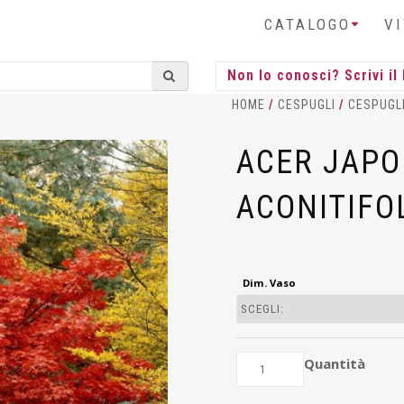
CATALOGO
V
HOME
/
CESPUGLI
/
CESPUGL
ACER JAP
ACONITIFO
Dim. Vaso
Quantità