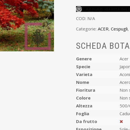
Aggiungi alla lista dei 
COD:
N/A
Categorie:
ACER
,
Cespugli
,
SCHEDA BOTA
Genere
Acer
Specie
Japo
Varieta
Aconi
Nome
Acer
Fioritura
Non s
Colore
Non s
Altezza
500/
Foglia
Cadu
Da frutto
Esposizione
Sole