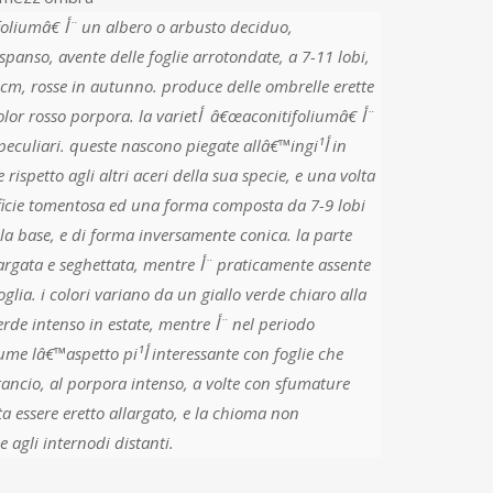
arbusto deciduo,
panso, avente delle foglie arrotondate, a 7-11 lobi,
0cm, rosse in autunno. produce delle ombrelle erette
porpora. la varietأ â€œaconitifoliumâ€‌ أ¨
eculiari. queste nascono piegate allâ€™ingiأ¹ in
ficie tomentosa ed una forma composta da 7-9 lobi
la base, e di forma inversamente conica. la parte
ghettata, mentre أ¨ praticamente assente
oglia. i colori variano da un giallo verde chiaro alla
tenso in estate, mentre أ¨ nel periodo
iأ¹ interessante con foglie che
ancio, al porpora intenso, a volte con sfumature
ta essere eretto allargato, e la chioma non
 agli internodi distanti.