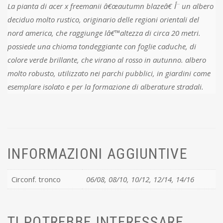
La pianta di acer x freemanii â€œautumn blazeâ€‌ أ¨ un albero
deciduo molto rustico, originario delle regioni orientali del
nord america, che raggiunge lâ€™altezza di circa 20 metri.
possiede una chioma tondeggiante con foglie caduche, di
colore verde brillante, che virano al rosso in autunno. albero
molto robusto, utilizzato nei parchi pubblici, in giardini come
esemplare isolato e per la formazione di alberature stradali.
INFORMAZIONI AGGIUNTIVE
Circonf. tronco
06/08, 08/10, 10/12, 12/14, 14/16
TI POTREBBE INTERESSARE