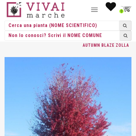
NAVIGAZIONE
0
TOGGLE
HOME
/
ALBERI
/
ALBERI ZOLLA
/
ACER
/ ACER FREEMANII
AUTUMN BLAZE ZOLLA