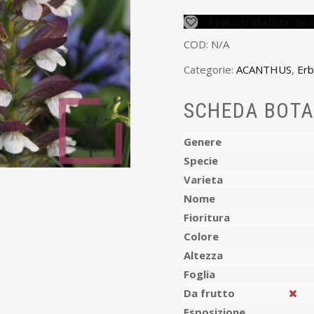
Aggiungi alla lista dei 
COD:
N/A
Categorie:
ACANTHUS
,
Er
SCHEDA BOTA
Genere
Specie
Varieta
Nome
Fioritura
Colore
Altezza
Foglia
Da frutto
Esposizione