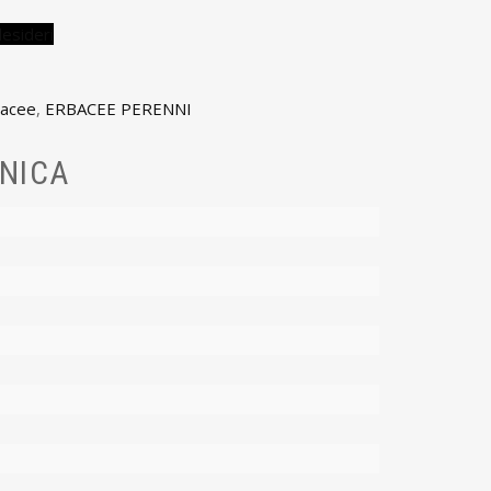
desideri
bacee
,
ERBACEE PERENNI
NICA