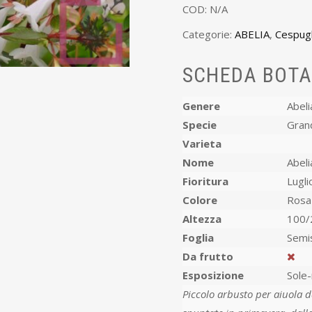
COD:
N/A
Categorie:
ABELIA
,
Cespugl
SCHEDA BOTA
Genere
Abeli
Specie
Grand
Varieta
Nome
Abeli
Fioritura
Lugl
Colore
Rosa
Altezza
100/
Foglia
Semi
Da frutto
Esposizione
Sole
Piccolo arbusto per aiuola 