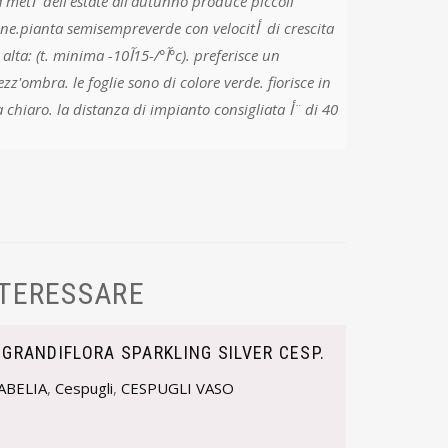
uce piccoli
.pianta semisempreverde con velocitأ di crescita
ma -10آ°/-15آ°c). preferisce un
zz'ombra. le foglie sono di colore verde. fiorisce in
chiaro. la distanza di impianto consigliata أ¨ di 40
NTERESSARE
 GRANDIFLORA SPARKLING SILVER CESP.
ABELIA
,
Cespugli
,
CESPUGLI VASO