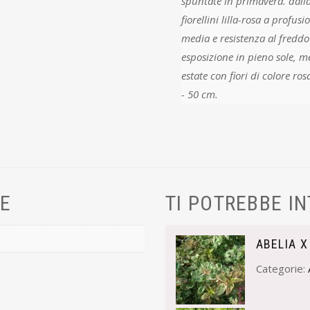
spuntate in primavera. dalla metأ dell'estate all'autunno prod
fiorellini lilla-rosa a profusione
media e resistenza al freddo alta: (t. mini
esposizione in pieno sole, me
estate con fiori di colore rosa 
- 50 cm.
VE
TI POTREBBE I
ABELIA X
Categorie: