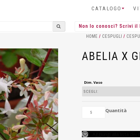
CATALOGO
V
HOME
/
CESPUGLI
/
CESPU
ABELIA X 
Dim. Vaso
Quantità
Aggiungi alla lista dei 