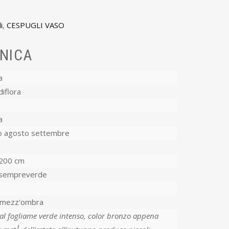
i
,
CESPUGLI VASO
NICA
a
iflora
a
io agosto settembre
200 cm
sempreverde
-mezz'ombra
dal fogliame verde intenso, color bronzo appena