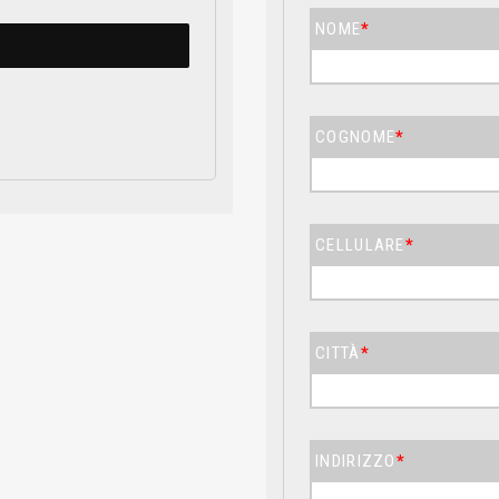
NOME
*
COGNOME
*
CELLULARE
*
CITTÀ
*
INDIRIZZO
*